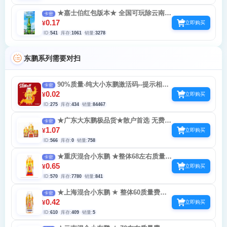
★嘉士伯红包版本★ 全国可玩除云南
卡密
高质量 少费没补0.36 3.66 金牌 一天12次 一
0.17
¥
立即购买
个月只中24次
ID:
541
库存:
1061
销量:
3278
东鹏系列需要对扫
90%质量-纯大小东鹏激活码--提示相机
卡密
隔天在扫-继续扫会封号
0.02
¥
立即购买
ID:
275
库存:
434
销量:
84467
★广东大东鹏极品货★散户首选 无费个
卡密
别过期包补 随机0.3-4 小号可以玩
1.07
¥
立即购买
ID:
566
库存:
0
销量:
758
★重庆混合小东鹏 ★整体68左右质量
卡密
费码没补 随机0.3-4 小号可以玩 出摄像头别
0.65
¥
立即购买
点允许提示相机隔天在扫-继续扫会封
ID:
570
库存:
7780
销量:
841
★上海混合小东鹏 ★ 整体60质量费码
卡密
没补 补水多 随机0.3-4 小号可以玩 出摄像头
0.42
¥
立即购买
别点允许提示相机隔天在扫-继续扫会封
ID:
610
库存:
409
销量:
5