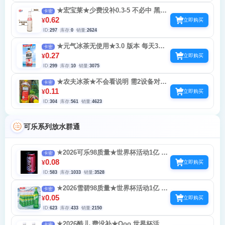
★宏宝莱★少费没补0.3-5 不必中 黑龙
卡密
江沈阳水大点
0.62
¥
立即购买
ID:
297
库存:
0
销量:
2624
★元气冰茶无使用★3.0 版本 每天3次
卡密
0.3-1.08-888 不必中
0.27
¥
立即购买
ID:
299
库存:
10
销量:
3075
★农夫冰茶★不会看说明 需2设备对扫
卡密
少费没补 不必中 每天5次再来一瓶换东方树
0.11
¥
立即购买
叶 农夫冰茶 交流群有回收卷
ID:
304
库存:
561
销量:
4623
可乐系列放水群通
★2026可乐98质量★世界杯活动1亿 每
卡密
天3次不能同款一起玩
0.08
¥
立即购买
ID:
583
库存:
1033
销量:
3528
★2026雪碧98质量★世界杯活动1亿 每
卡密
天3次不能同款一起玩可乐
0.05
¥
立即购买
ID:
623
库存:
433
销量:
2150
★2026酷儿 费没补★Qoo 世界杯活动1
卡密