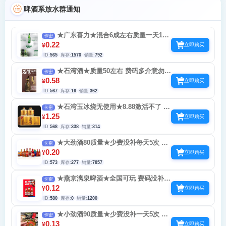
啤酒系放水群通知
★广东喜力★混合6成左右质量一天15
卡密
次定位广州喜力 玩网络走丢的那种定位深圳
0.22
¥
立即购买
玩
ID:
565
库存:
1570
销量:
792
★石湾酒★质量50左右 费码多介意勿拍
卡密
可玩地区广东-海南-广西-江西赣州市 交流群
0.58
¥
立即购买
有回收
ID:
567
库存:
16
销量:
362
★石湾玉冰烧无使用★8.88激活不了 要
卡密
买废品货激活 定位广东海南广西江西赣州交
1.25
¥
立即购买
流群有回收
ID:
568
库存:
338
销量:
314
★大劲酒80质量★少费没补每天5次 120
卡密
积分 积分兑换实物
0.20
¥
立即购买
ID:
573
库存:
277
销量:
7857
★燕京漓泉啤酒★全国可玩 费码没补
卡密
一天24次 啤酒 手机 实物
0.12
¥
立即购买
ID:
580
库存:
0
销量:
1200
★小劲酒90质量★少费没补一天5次 劲
卡密
有家小程序 玩庄园游戏和签到0.88-1.88-2.88
0.13
¥
立即购买