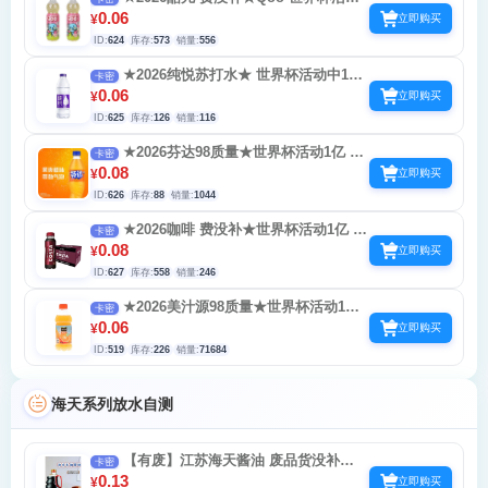
亿 每天3次不能同款一起玩可乐
0.06
¥
立即购买
ID:
624
库存:
573
销量:
556
★2026纯悦苏打水★ 世界杯活动中1亿
卡密
个红包 一天3次 可乐系冲突PureJoy
0.06
¥
立即购买
ID:
625
库存:
126
销量:
116
★2026芬达98质量★世界杯活动1亿 每
卡密
天3次不能同款一起玩可乐
0.08
¥
立即购买
ID:
626
库存:
88
销量:
1044
★2026咖啡 费没补★世界杯活动1亿 每
卡密
天3次不能同款一起玩可乐
0.08
¥
立即购买
ID:
627
库存:
558
销量:
246
★2026美汁源98质量★世界杯活动1亿
卡密
每天3次不能同款一起玩可乐
0.06
¥
立即购买
ID:
519
库存:
226
销量:
71684
海天系列放水自测
【有废】江苏海天酱油 废品货没补
卡密
0.66-888扫码间隔30秒左右 一天十次
0.13
¥
立即购买