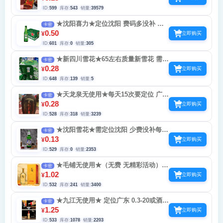
可解锁
ID:
599
库存:
543
销量:
39579
★沈阳喜力★定位沈阳 费码多没补 不
卡密
必中 每天5次
0.50
¥
立即购买
ID:
601
库存:
0
销量:
305
★新四川雪花★65左右质量新雪花 需要
卡密
定位四川每天12次0.58-1.2-2.8-3.8--6.8-10.8
0.28
¥
立即购买
行酒令一号一IP间隔一分钟 不可小程序里扫
ID:
648
库存:
139
销量:
5
需定位会定位的玩
★天龙泉无使用★每天15次要定位 广东
卡密
广西 海南 才能玩
0.28
¥
立即购买
ID:
528
库存:
318
销量:
3239
★沈阳雪花★需定位沈阳 少费没补每天
卡密
40次0.38-3.88-8.88-88
0.13
¥
立即购买
ID:
529
库存:
0
销量:
2353
★毛铺无使用★（无费 无精彩活动）
卡密
周五会员日双倍积分 积分可以兑换会员
1.02
¥
立即购买
ID:
532
库存:
241
销量:
3400
★九江无使用★ 定位广东 0.3-20或酒实
卡密
物等 不必中 酒交流群有回收
1.25
¥
立即购买
ID:
533
库存:
1078
销量:
2203