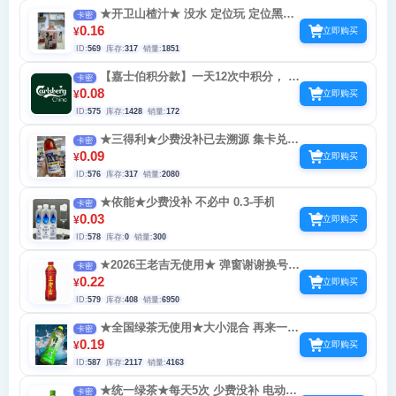
★开卫山楂汁★ 没水 定位玩 定位黑龙
卡密
江 辽宁 费码多没补
0.16
¥
立即购买
ID:
569
库存:
317
销量:
1851
【嘉士伯积分款】一天12次中积分， 费
卡密
码没补
0.08
¥
立即购买
ID:
575
库存:
1428
销量:
172
★三得利★少费没补已去溯源 集卡兑好
卡密
礼 不必中 一天3次
0.09
¥
立即购买
ID:
576
库存:
317
销量:
2080
★依能★少费没补 不必中 0.3-手机
卡密
0.03
¥
立即购买
ID:
578
库存:
0
销量:
300
★2026王老吉无使用★ 弹窗谢谢换号玩
卡密
继续费码 每天5次1-5不必中 复购激活
0.22
¥
立即购买
ID:
579
库存:
408
销量:
6950
★全国绿茶无使用★大小混合 再来一瓶
卡密
兑换谢谢惠顾换号扫 卷可互赠好友 每天10次
0.19
¥
立即购买
ID:
587
库存:
2117
销量:
4163
★统一绿茶★每天5次 少费没补 电动车
卡密