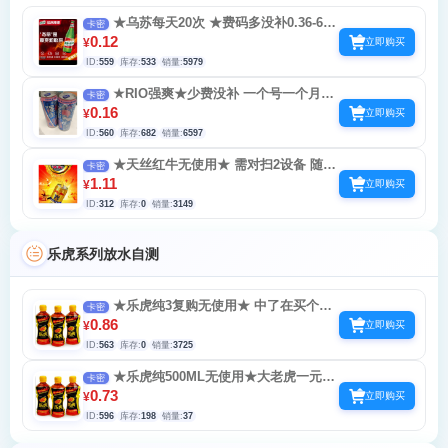
★乌苏每天20次 ★费码多没补0.36-6-
卡密
66-666 新疆-重庆不能玩
0.12
¥
立即购买
ID:
559
库存:
533
销量:
5979
★RIO强爽★少费没补 一个号一个月30
卡密
次，每天3次就行了
0.16
¥
立即购买
ID:
560
库存:
682
销量:
6597
★天丝红牛无使用★ 需对扫2设备 随机
卡密
0.5-1-3-5 首次基本3和5
1.11
¥
立即购买
ID:
312
库存:
0
销量:
3149
乐虎系列放水自测
★乐虎纯3复购无使用★ 中了在买个兑
卡密
换 每天10次
0.86
¥
立即购买
ID:
563
库存:
0
销量:
3725
★乐虎纯500ML无使用★大老虎一元乐
卡密
享 个别谢谢没补 隔天扫 每天10次
0.73
¥
立即购买
ID:
596
库存:
198
销量:
37