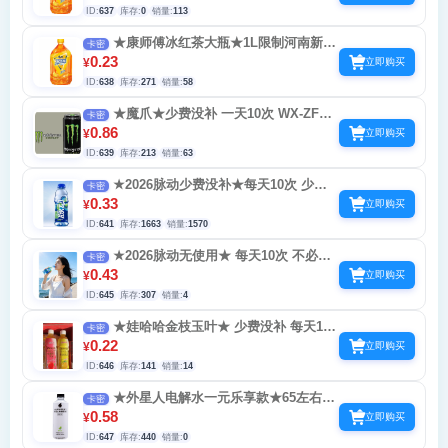
ID:
637
库存:
0
销量:
113
★康师傅冰红茶大瓶★1L限制河南新疆
卡密
安徽上海湖北湖南广西福建玩 不必中 少费没
0.23
¥
立即购买
补 每天5次
ID:
638
库存:
271
销量:
58
★魔爪★少费没补 一天10次 WX-ZFB各
卡密
五次 中0.58-4复购-1888 不必中
0.86
¥
立即购买
ID:
639
库存:
213
销量:
63
★2026脉动少费没补★每天10次 少费没
卡密
补 不必中 参与预言活动 可获得旅游-球衣-优
0.33
¥
立即购买
惠券
ID:
641
库存:
1663
销量:
1570
★2026脉动无使用★ 每天10次 不必中
卡密
参与预言 可得球衣-优惠券
0.43
¥
立即购买
ID:
645
库存:
307
销量:
4
★娃哈哈金枝玉叶★ 少费没补 每天10
卡密
次 不必中 0.68-0.5g-5g金子
0.22
¥
立即购买
ID:
646
库存:
141
销量:
14
★外星人电解水一元乐享款★65左右质
卡密
量费码 无效码 没补 二维码就是瓶盖一元乐
0.58
¥
立即购买
享 拿附近小店换 买一个测试 一个店铺每天
ID:
647
库存:
440
销量:
0
可兑5瓶