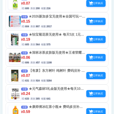
爱奇艺会员 不必中
0.07
¥
立即购买
ID:
600
库存:
200
销量:
216
★2026新加多宝无使用★全国可玩一天
卡密
5次 复购在买一个激活
0.15
¥
立即购买
ID:
604
库存:
807
销量:
2017
★怡宝菊花茶无使用★ 每天5次 1元乐
卡密
享-0.5-2-3-88-888总 100次 不必中多多柠檬
0.19
¥
立即购买
茶交流群有回收
ID:
605
库存:
564
销量:
575
★深林冰茶皮肤版无使用★王者荣耀中
卡密
集卡-价值38-288皮肤-道具每天10次 不必中
0.06
¥
立即购买
元气深林元气冰茶
ID:
606
库存:
457
销量:
1108
【有废】东方树叶 纯树叶 费码没补 每
卡密
天5次再来一瓶换农夫冰茶东方树叶（需对
0.07
¥
立即购买
扫）
ID:
631
库存:
924
销量:
5284
★元气森林5礼金版无使用★每天10次
卡密
不必中 元气深林元气冰茶王者荣耀
0.24
¥
立即购买
ID:
633
库存:
305
销量:
641
★康师傅冰红茶小瓶★ 费码多没补
卡密
0.68-8.8-10g金不必中 当天不能连废4次
0.59
¥
立即购买